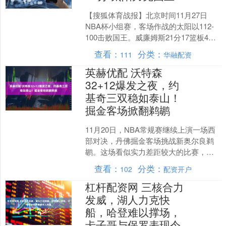
【搜狐体育战报】北京时间11月27日
NBA杯小组赛，客场作战的太阳以112-
100击败国王。威廉姆斯21分17篮板4助
攻，穆雷19分8篮板3助攻。 全场具体比
查看：
分类：
111
华融配资
分....
英赫优配 沃特森
32+12爆发之夜，约
基奇三双稳如泰山！
掘金客场掀翻鹈鹕
11月20日，NBA常规赛继续上演一场西
部对决，丹佛掘金客场挑战新奥尔良鹈
鹕。这场看似实力差距较大的比赛，却
因为一位“冷门英雄”的崭露头角以及一位
查看：
分类：
102
配资开户
状元秀的复出，....
杠杆配资网 三核合力
发威，湖人力克快
船，哈登难以撑场，
卡子哥与保罗表现令