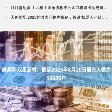
月月盈配资 山西稷山国家级板枣公园或将退出历史舞台_旅游_自
天创优配 2025外滩大会抢先揭秘：首设“机器人小镇”，宇树