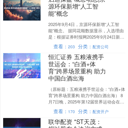
源环保新增“人工智
能”概念
2025年9月4日，京源环保新增“人工智
能”概念。 据同花顺数据显示，入选理由
是：根据证券时报网2025年9月24日新
闻：此次展会上，京源环保不仅展示了
查看：
分类：
203
配资公司
以磁混凝....
恒汇证券 五粮液携手
世运会：“白酒+体
育”跨界场景重构 助力
中国白酒出海
（原标题：五粮液携手世运会：“白酒+体
育”跨界场景重构 助力中国白酒出海） 8
月7日晚，2025年第12届世界运动会在四
川省成都市开幕，天府国际会议中心“天
查看：
分类：
170
配资开户
府之....
联华配资 *ST天茂：