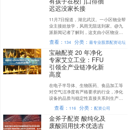
有孩子在校门口徘徊
迟迟没家长接
11月7日报道，湖北武汉。一小区物业帮
业主接娃放学，风雨无阻送到家。@九
派新闻记者了解到，这支由小区物业员
工组成的“爱心护学队”，已连续大半年坚
查看：
分类：
134
最专业股票配资论坛
持为业主接孩子放....
宝融配资 20 年净化
专家艾立工业：FFU
引领全产业链净化新
高度
在电子半导体、生物医药、食品加工等
对空气洁净度有严格要求的行业，净化
设备的品质与稳定性直接关系到生产安
全与产品合格率。艾立工业深耕净化设
查看：
分类：
116
配资公司
备领域 20 余年，凭借....
金斧子配资 酸纯化及
废酸回用技术优选吉