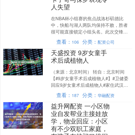
人失望
在NBA杯小组赛的焦点战洛杉矶德比
中，快船与湖人两队均保持不败，胜者
很可能直接锁定小组头名。此次交锋快
船因伤病问题人员不整，加之状态明显
查看：
分类：
106
配资公司
不如湖人，再加上客场作战....
天盛投资 9岁女童手
术后成植物人
（来源：北京时间） 转自：北京时间
【#9岁女童手术后成植物人#】#卫健委
回应9岁女童术后成植物人#家住武汉的
瑞瑞，小时候经常咳嗽、发烧，1岁时在
查看：
分类：
187
华融配资
武汉一家医院检....
益升网配资 一小区物
业自发帮业主接娃放
学，物业回应：小区
有不少双职工家庭，