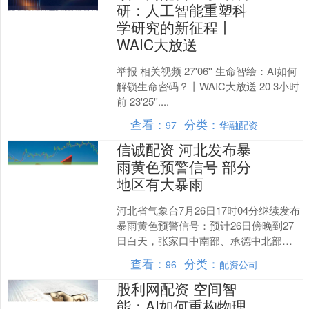
研：人工智能重塑科
学研究的新征程丨
WAIC大放送
举报 相关视频 27'06'' 生命智绘：AI如何
解锁生命密码？丨WAIC大放送 20 3小时
前 23'25''....
查看：
分类：
97
华融配资
信诚配资 河北发布暴
雨黄色预警信号 部分
地区有大暴雨
河北省气象台7月26日17时04分继续发布
暴雨黄色预警信号：预计26日傍晚到27
日白天，张家口中南部、承德中北部、
保定西部有大雨到暴雨（40-80毫米），
查看：
分类：
96
配资公司
部分地....
股利网配资 空间智
能：AI如何重构物理