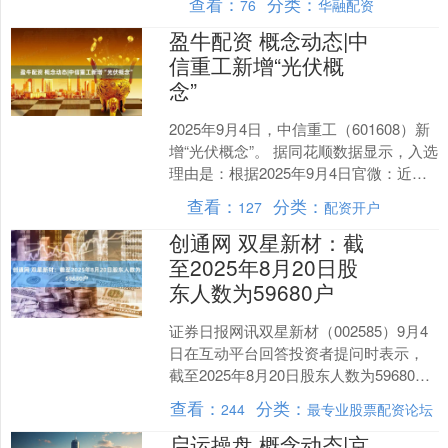
查看：
分类：
76
华融配资
盈牛配资 概念动态|中
信重工新增“光伏概
念”
2025年9月4日，中信重工（601608）新
增“光伏概念”。 据同花顺数据显示，入选
理由是：根据2025年9月4日官微：近
日，中信重工（北京）新能源材料技术
查看：
分类：
127
配资开户
有....
创通网 双星新材：截
至2025年8月20日股
东人数为59680户
证券日报网讯双星新材（002585）9月4
日在互动平台回答投资者提问时表示，
截至2025年8月20日股东人数为59680
户。....
查看：
分类：
244
最专业股票配资论坛
启运操盘 概念动态|京