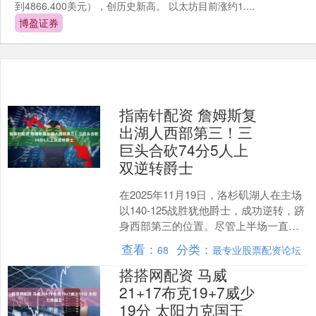
到4866.400美元），创历史新高。 以太坊目前涨约1....
博盈证券
指南针配资 詹姆斯复
出湖人西部第三！三
巨头合砍74分5人上
双逆转爵士
在2025年11月19日，洛杉矶湖人在主场
以140-125战胜犹他爵士，成功逆转，跻
身西部第三的位置。尽管上半场一直处
于落后，湖人在第三节打出了一波高效
查看：
分类：
68
最专业股票配资论坛
的反击，....
搭搭网配资 马威
21+17布克19+7威少
19分 太阳力克国王