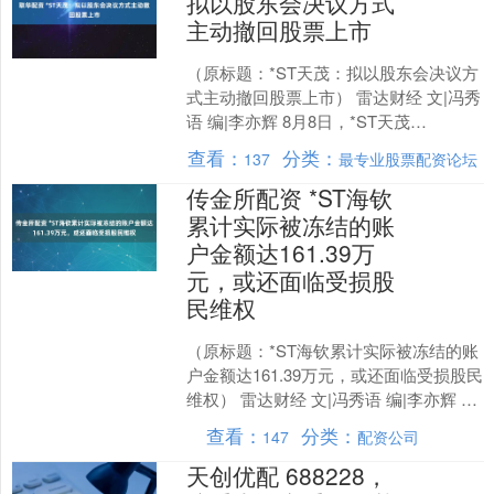
拟以股东会决议方式
主动撤回股票上市
（原标题：*ST天茂：拟以股东会决议方
式主动撤回股票上市） 雷达财经 文|冯秀
语 编|李亦辉 8月8日，*ST天茂
（000627）公告，公司因业务结构调整
查看：
分类：
137
最专业股票配资论坛
面临重....
传金所配资 *ST海钦
累计实际被冻结的账
户金额达161.39万
元，或还面临受损股
民维权
（原标题：*ST海钦累计实际被冻结的账
户金额达161.39万元，或还面临受损股民
维权） 雷达财经 文|冯秀语 编|李亦辉 8
月8日，*ST海钦（证券代码：600....
查看：
分类：
147
配资公司
天创优配 688228，