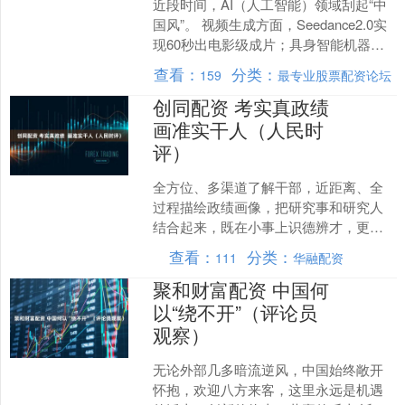
近段时间，AI（人工智能）领域刮起“中
国风”。 视频生成方面，Seedance2.0实
现60秒出电影级成片；具身智能机器
人，已能表演“盘核桃”“串烤肠”等复合
查看：
分类：
159
最专业股票配资论坛
动....
创同配资 考实真政绩
画准实干人（人民时
评）
全方位、多渠道了解干部，近距离、全
过程描绘政绩画像，把研究事和研究人
结合起来，既在小事上识德辨才，更在
大事上看德识才 干部干得好不好，如何
查看：
分类：
111
华融配资
更科学地评价？ 到基层....
聚和财富配资 中国何
以“绕不开”（评论员
观察）
无论外部几多暗流逆风，中国始终敞开
怀抱，欢迎八方来客，这里永远是机遇