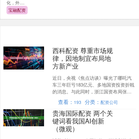
化，外....
宝融配资
西科配资 尊重市场规
律，因地制宜布局地
方新产业
近日，央视《焦点访谈》曝光了哪吒汽
车三年巨亏183亿元、多地国资投资折戟
的消息。与此同时，浙江国资布局张雪
机车则被舆论视为国资精准投资的成功
查看：
分类：
193
配资公司
案例。 实际上，对张....
贵海国际配资 两个关
键词看我国AI创新
（微观）