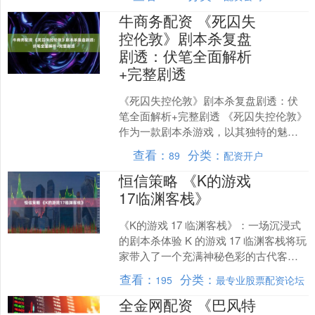
然，除了玩玩全民游戏之外，....
牛商务配资 《死囚失
控伦敦》剧本杀复盘
剧透：伏笔全面解析
+完整剧透
《死囚失控伦敦》剧本杀复盘剧透：伏
笔全面解析+完整剧透 《死囚失控伦敦》
作为一款剧本杀游戏，以其独特的魅力
吸引着众多推理爱好者。它带领玩家走
查看：
分类：
89
配资开户
进一个充满悬疑与惊险....
恒信策略 《K的游戏
17临渊客栈》
《K的游戏 17 临渊客栈》：一场沉浸式
的剧本杀体验 K 的游戏 17 临渊客栈将玩
家带入了一个充满神秘色彩的古代客栈
世界。临渊客栈坐落在一座偏僻的山谷
查看：
分类：
195
最专业股票配资论坛
之中，周....
全金网配资 《巴风特