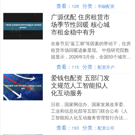
专家指出，人工智能（AI）正驱动科学研
查看：
分类：
128
华融配资
究迎来范....
广源优配 住房租赁市
场季节性回暖 核心城
市租金稳中有升
在春节后“返工潮”等因素的带动下，住房
租赁市场回暖迹象显现。 中指研究院数
据显示，2026年3月份，全国50个城市住
宅平均租金为34.00元/平方米/月，环比
查看：
分类：
115
配资开户
上....
爱钱包配资 五部门发
文规范人工智能拟人
化互动服务
日前，国家网信办、国家发展改革委、
工业和信息化部等五部门联合公布《人
工智能拟人化互动服务管理暂行办法》
（以下简称《办法》），自2026年7月15
查看：
分类：
193
配资公司
日起施行。《办法....