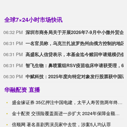
全球7×24小时市场快讯
06:32 PM
深圳市商务局关于开展2026年7-9月中小微外贸企业
06:31 PM
一名官员称，乌克兰扎波罗热州由俄
06:31 PM
高盛私人信贷表示，本基金迄今赎回
06:31 PM
智飞生
06:30 PM
中赋科技：
华融配资 直播
盛金缘证券 35亿押注中国电建，太平人寿苦熬两年终“上岸”
金十配资 交强险覆盖面进一步扩大 2024年保障金额达74.
倍顺网 著名喜剧男演员家中去世，涉案5人均认罪