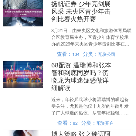
扬帆证券 少年亮剑展
风采 未央区青少年击
剑比赛火热开赛
3月21日，由未央区文化和旅游体育局联
合区教育局主办，区青少年体育学校承
办的2026年未央区青少年击剑比赛在西
安市青少年活动中心火热开赛。本次比
查看：
分类：
134
配资公司
赛为期两天，设重....
68配资 温瑞博和张本
智和到底同岁吗？贺
晓龙为球迷疑惑做详
细解读
近来，年轻乒乓球小将温瑞博的崛起备
受关注，尤其是他仅十九岁的年龄引发
了广大球迷的热议。尽管年纪轻轻，温
瑞博却展现出远超同龄人的成熟和稳定
查看：
分类：
82
配资开户
表现，这令不少人对他的实....
博大策略 张之臻迈阿