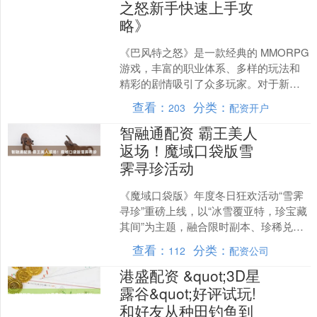
之怒新手快速上手攻
略》
《巴风特之怒》是一款经典的 MMORPG
游戏，丰富的职业体系、多样的玩法和
精彩的剧情吸引了众多玩家。对于新手
玩家来说，如何快速上手并在游戏中站
查看：
分类：
203
配资开户
稳脚跟是关键。以....
智融通配资 霸王美人
返场！魔域口袋版雪
霁寻珍活动
《魔域口袋版》年度冬日狂欢活动“雪霁
寻珍”重磅上线，以“冰雪覆亚特，珍宝藏
其间”为主题，融合限时副本、珍稀兑
换、限定外观及幻兽返场三大核心玩
查看：
分类：
112
配资公司
法。活动将于12月1....
港盛配资 &quot;3D星
露谷&quot;好评试玩!
和好友从种田钓鱼到