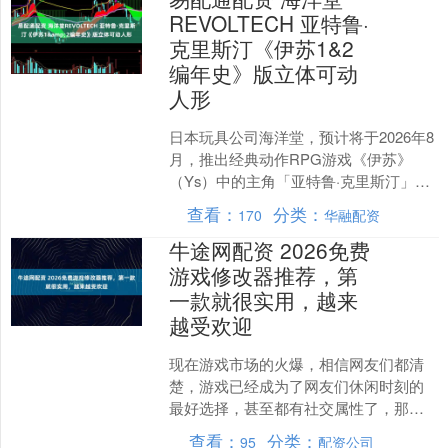
REVOLTECH 亚特鲁·
克里斯汀《伊苏1&2
编年史》版立体可动
人形
日本玩具公司海洋堂，预计将于2026年8
月，推出经典动作RPG游戏《伊苏》
（Ys）中的主角「亚特鲁·克里斯汀」
（アドル=クリスティン）之《伊苏12編
查看：
分类：
170
华融配资
年史》版本的....
牛途网配资 2026免费
游戏修改器推荐，第
一款就很实用，越来
越受欢迎
现在游戏市场的火爆，相信网友们都清
楚，游戏已经成为了网友们休闲时刻的
最好选择，甚至都有社交属性了，那些
全民游戏确实深受玩家们的喜爱。当
查看：
分类：
95
配资公司