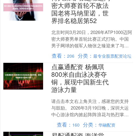
密大师赛首轮不敌法
国老将马纳里诺，世
界排名稳居第52
北京时间3月20日，2026年ATP1000迈阿
密大师赛男单首轮比赛正式打响。中国
男子网球的领军人物张之臻迎来了与法
国经验丰富选手马纳里诺的较量。经过
查看：
分类：
206
最专业股票配资论坛
激烈对抗，....
点赢通配资 杨佩琪
800米自由泳决赛夺
铜，展现中国新生代
游泳力量
请点击本文右上角关注，感谢您的支持
与鼓励。 2026年3月19日晚，深圳大运
中心游泳馆内掀起阵阵浪花与热烈掌
声，2026年中国游泳公开赛女子800米自
查看：
分类：
160
华融配资
由泳决赛圆....
易配通配资 海洋堂