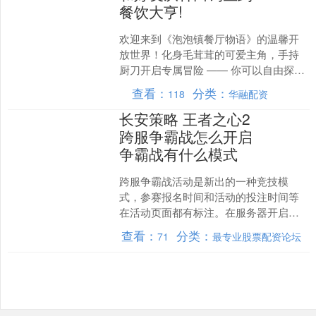
餐饮大亨!
欢迎来到《泡泡镇餐厅物语》的温馨开
放世界！化身毛茸茸的可爱主角，手持
厨刀开启专属冒险 —— 你可以自由探索
绿意盎然的岛屿秘境，承接村民们的趣
查看：
分类：
118
华融配资
味委托，在专属田地种....
长安策略 王者之心2
跨服争霸战怎么开启
争霸战有什么模式
跨服争霸战活动是新出的一种竞技模
式，参赛报名时间和活动的投注时间等
在活动页面都有标注。在服务器开启达
到60天以上，所属行会7日内登录成员15
查看：
分类：
71
最专业股票配资论坛
转以上超过5人的行会....