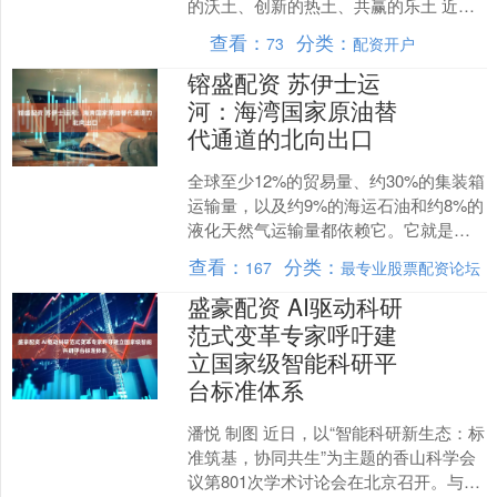
的沃土、创新的热土、共赢的乐土 近
来，两句流行语从不同方面折射出“中国
查看：
分类：
73
配资开户
热”。 一句是“带着空....
镕盛配资 苏伊士运
河：海湾国家原油替
代通道的北向出口
全球至少12%的贸易量、约30%的集装箱
运输量，以及约9%的海运石油和约8%的
液化天然气运输量都依赖它。它就是位
于欧、亚、非三洲交界地带，连接红海
查看：
分类：
167
最专业股票配资论坛
与地中海的苏伊....
盛豪配资 AI驱动科研
范式变革专家呼吁建
立国家级智能科研平
台标准体系
潘悦 制图 近日，以“智能科研新生态：标
准筑基，协同共生”为主题的香山科学会
议第801次学术讨论会在北京召开。与会